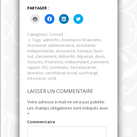
PARTAGER :
Cliquer
Cliquez
Cliquez
Cliquez
pour
pour
pour
pour
imprimer(ouvre
partager
partager
partager
dans
sur
sur
sur
une
Facebook(ouvre
LinkedIn(ouvre
Twitter(ouvre
Categories:
Conseil
nouvelle
dans
dans
dans
| Tags:
adminfin
,
Assistance financière
,
fenêtre)
une
une
une
nouvelle
nouvelle
nouvelle
Assistante administrative
,
assistante
fenêtre)
fenêtre)
fenêtre)
indépendante
,
assurance
,
banque
,
burn
out
,
classement
,
débordé
,
dépassé
,
devis
,
factures
,
Freelance
,
independant
,
paiement
,
rappel
,
SDI
,
secrétaire
,
Secretariat de
direction
,
secrétariat social
,
surchargé
,
trésorerie
,
UCM
LAISSER UN COMMENTAIRE
Votre adresse e-mail ne sera pas publiée.
Les champs obligatoires sont indiqués avec
*
Commentaire